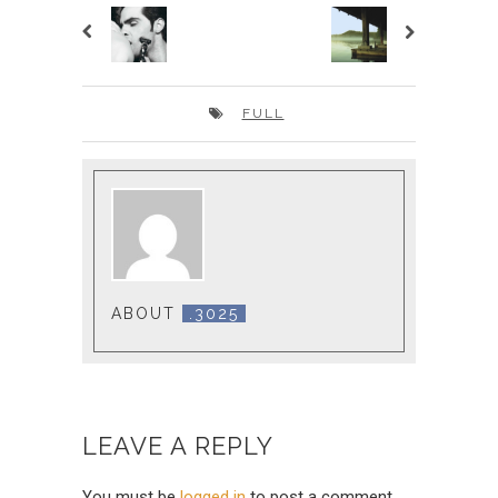
FULL
ABOUT
.3025
LEAVE A REPLY
You must be
logged in
to post a comment.