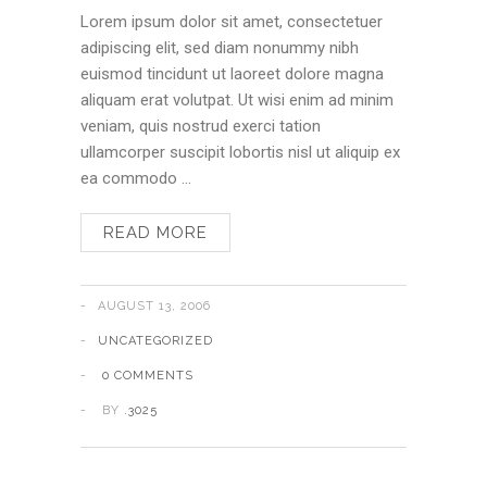
Lorem ipsum dolor sit amet, consectetuer
adipiscing elit, sed diam nonummy nibh
euismod tincidunt ut laoreet dolore magna
aliquam erat volutpat. Ut wisi enim ad minim
veniam, quis nostrud exerci tation
ullamcorper suscipit lobortis nisl ut aliquip ex
ea commodo …
READ MORE
AUGUST 13, 2006
UNCATEGORIZED
0 COMMENTS
BY
.3025