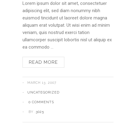
Lorem ipsum dolor sit amet, consectetuer
adipiscing elit, sed diam nonummy nibh
euismod tincidunt ut laoreet dolore magna
aliquam erat volutpat. Ut wisi enim ad minim
veniam, quis nostrud exerci tation
ullamcorper suscipit lobortis nisl ut aliquip ex
ea commodo …
READ MORE
MARCH 13, 2007
UNCATEGORIZED
0 COMMENTS
BY
.3025