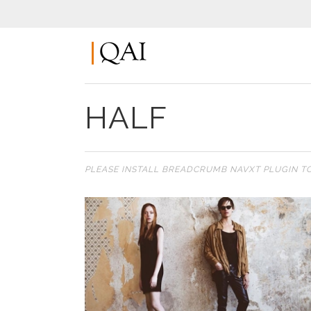
HALF
PLEASE INSTALL BREADCRUMB NAVXT PLUGIN T