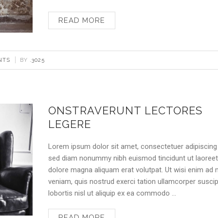
READ MORE
NTS
BY
.3025
ONSTRAVERUNT LECTORES
LEGERE
Lorem ipsum dolor sit amet, consectetuer adipiscing e
sed diam nonummy nibh euismod tincidunt ut laoree
dolore magna aliquam erat volutpat. Ut wisi enim ad
veniam, quis nostrud exerci tation ullamcorper suscip
lobortis nisl ut aliquip ex ea commodo …
READ MORE