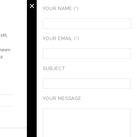
×
YOUR NAME (*)
lit,
YOUR EMAIL (*)
t
 minim
it
SUBJECT
YOUR MESSAGE