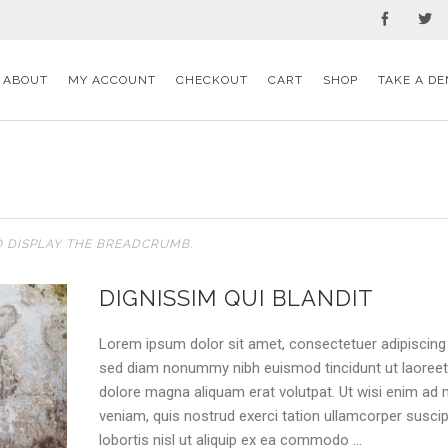
ABOUT
MY ACCOUNT
CHECKOUT
CART
SHOP
TAKE A DE
O DISPLAY THE BREADCRUMB.
DIGNISSIM QUI BLANDIT
Lorem ipsum dolor sit amet, consectetuer adipiscing e
sed diam nonummy nibh euismod tincidunt ut laoree
dolore magna aliquam erat volutpat. Ut wisi enim ad
veniam, quis nostrud exerci tation ullamcorper suscip
lobortis nisl ut aliquip ex ea commodo …