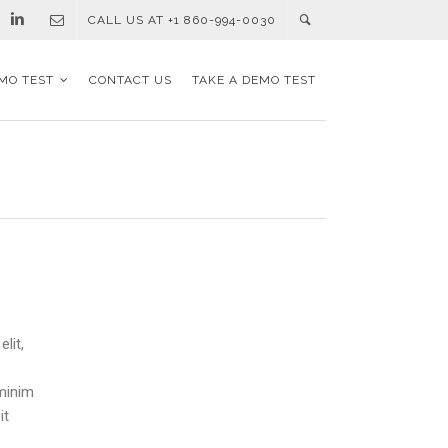
CALL US AT +1 860-994-0030
MO TEST
CONTACT US
TAKE A DEMO TEST
lit,
t
 minim
it